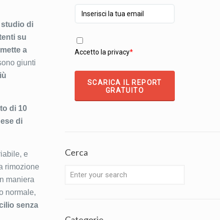
studio di
tenti su
 mette a
Accetto la privacy
*
i sono giunti
iù
SCARICA IL REPORT
GRATUITO
o di 10
pese di
Cerca
iabile, e
va rimozione
 in maniera
io normale,
icilio senza
Categorie