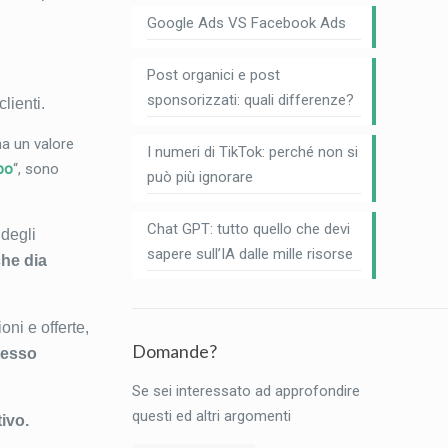
Google Ads VS Facebook Ads
Post organici e post
sponsorizzati: quali differenze?
lienti.
ha un valore
I numeri di TikTok: perché non si
mpo
“, sono
può più ignorare
Chat GPT: tutto quello che devi
degli
sapere sull’IA dalle mille risorse
che dia
oni e offerte,
Domande?
stesso
Se sei interessato ad approfondire
questi ed altri argomenti
ivo.