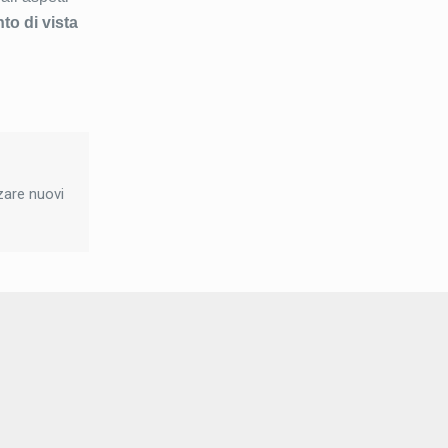
to di vista
zare nuovi