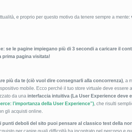
ttualità, e proprio per questo motivo da tenere sempre a mente:
: se le pagine impiegano più di 3 secondi a caricare il con
 prima pagina visitata!
re più da te (ciò vuol dire consegnarli alla concorrenza)
, a 
ispositivo mobile. Ecco perché il tuo store virtuale deve essere
izzato da una
interfaccia intuitiva (La User Experience deve 
rce: l’importanza della User Experience”)
, che risulti sempl
n gli acquisti online.
li punti deboli del sito puoi pensare al
classico test della no
uisto per capire quali difficoltà ha incontrato nel percorso e qu