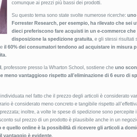
comunque ai prezzi più bassi dei prodotti.
Su questo tema sono state svolte numerose ricerche:
uno 
Forrester Research, per esempio, ha rilevato che sei u
dieci preferiscono fare acquisti in un e-commerce che
disposizione la spedizione gratuita
, e gli stessi risultat
le
il 60% dei consumatori tendono ad acquistare in misura p
ta.
l
, professore presso la Wharton School, sostiene che
uno scont
e meno vantaggioso rispetto all’eliminazione di 6 euro di s
ividuata nel fatto che il prezzo degli articoli è considerato var
rario è considerato meno concreto e tangibile rispetto all’effetti
prezzata; inoltre, a volte le spese di spedizione sono percepite
conto sul prezzo di un prodotto è plausibile anche in un negoz
 e quello online è la possibilità di ricevere gli articoli a dom
il vantaggio è evidente.