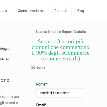
tudio
Come Lavoriamo
Contatti
Blog
Scarica il nostro Report Gratuito
Scopri i 3 errori più
comuni che commettono
 cinque
il 90% degli eCommerce
(e come evitarli)
so, di
ione
Nome
*
di optare per
gli sconti o
Email
*