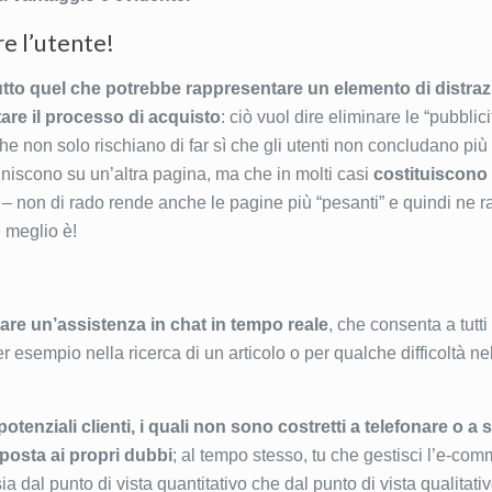
re l’utente!
utto quel che potrebbe rappresentare un elemento di distra
are il processo di acquisto
: ciò vuol dire eliminare le “pubblic
” che non solo rischiano di far sì che gli utenti non concludano più
niscono su un’altra pagina, ma che in molti casi
costituiscono
ro – non di rado rende anche le pagine più “pesanti” e quindi ne ra
 meglio è!
re un’assistenza in chat in tempo reale
, che consenta a tutti 
r esempio nella ricerca di un articolo o per qualche difficoltà n
 potenziali clienti, i quali non sono costretti a telefonare o a 
posta ai propri dubbi
; al tempo stesso, tu che gestisci l’e-co
sia dal punto di vista quantitativo che dal punto di vista qualitat