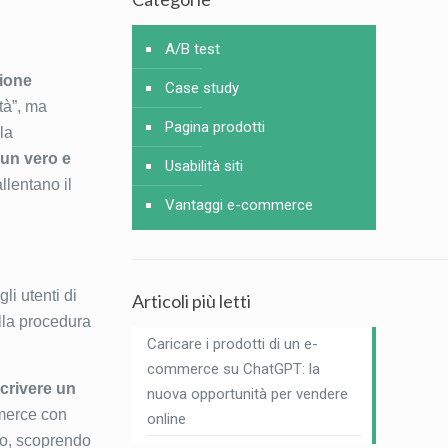
A/B test
zione
Case study
ità”, ma
Pagina prodotti
 la
 un vero e
Usabilità siti
llentano il
Vantaggi e-commerce
gli utenti di
Articoli più letti
ella procedura
Caricare i prodotti di un e-
commerce su ChatGPT: la
scrivere un
nuova opportunità per vendere
mmerce con
online
ivo, scoprendo